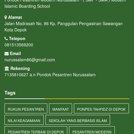
Islamic Boarding School
Alamat
Jalan Madrasah No. 86 Kp. Panggulan Pengasinan Sawangan
Kota Depok
Telepon
081513569200
Email
nurussalam86@gmail.com
Rekening
7135810627 a.n Pondok Pesantren Nurussalam
Tags
RUKUN PESANTREN
MANFAAT
PONPES TAHFIDZ DI DEPOK
NILAI KEAGAMAAN
SEKOLAH YANG BERBASIS ISLAM
PESANTREN TERBAIK DI DEPOK
PESANTREN MODERN